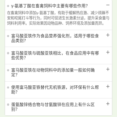
－
γ-氨基丁酸在畜禽饲料中主要有哪些作用？
在畜禽饲料中添加γ-氨基丁酸，有助于缓解热应激、减少烦躁不
安和咬尾打斗等行为，同时可促进生长激素分泌，提升采食量与
饲料利用率。实际效果因动物品种、饲养环境及添加量而异。
＋
富马酸亚铁作为食品营养强化剂，适用于哪些食
品类别？
＋
富马酸亚铁与硫酸亚铁相比，在食品应用中有哪
些优势？
＋
富马酸亚铁在动物饲料中的添加量一般如何确
定？
＋
使用富马酸亚铁替代无机铁源，对环保有什么帮
助？
＋
蛋氨酸锌络合物与甘氨酸锌在应用上有什么区
别？