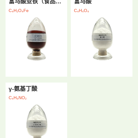
富马酸亚铁（食品级）
富马酸
C₄H₂O₄Fe
C₄H₄O₄
γ-氨基丁酸
C₄H₉NO₂