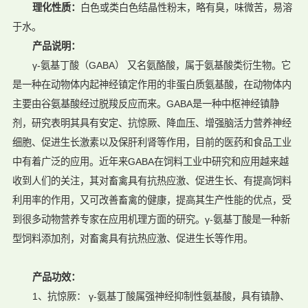
理化性质：
白色或类白色结晶性粉末，略有臭，味微苦，易溶
于水。
产品说明：
γ-氨基丁酸（GABA） 又名氨酪酸，属于氨基酸类衍生物。它
是一种在动物体内起神经镇定作用的非蛋白质氨基酸，在动物体内
主要由谷氨基酸经过脱羧反应而来。GABA是一种中枢神经镇静
剂，研究表明其具有安定、抗惊厥、降血压、增强脑活力营养神经
细胞、促进生长激素以及保肝利肾等作用，目前的医药和食品工业
中有着广泛的应用。近年来GABA在饲料工业中研究和应用越来越
收到人们的关注，其对畜禽具有抗热应激、促进生长、有提高饲料
利用率的作用，又可改善畜禽的健康，提高其生产性能的优点，受
到很多动物营养专家在应用机理方面的研究。γ-氨基丁酸是一种新
型饲料添加剂，对畜禽具有抗热应激、促进生长等作用。
产品功效：
1、抗惊厥： γ-氨基丁酸属强神经抑制性氨基酸，具有镇静、