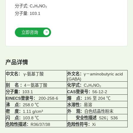
分子式: C₄H₉NO₂
分子量: 103.1
立即咨询
产品详情
中文名
：
γ-氨基丁酸
外文名
：
γ－aminobutyric acid
(GABA)
别 名
：
4－氨基丁酸
化学式
：
C₄H₉NO₂
分子量
：
103.1
CAS登录号
：
56-12-2
EINECS登录号
：
200-258-6
熔 点
：
195 至 204 ℃
沸 点
：
258.0 ℃
水溶性
：
易溶
密 度
：
1.11 g/cm³
外 观
：
白色结晶性粉末
闪 点
：
103.8 ℃
安全性描述
S26；S36
危险性描述
：
R36/37/38
危险性符号
：
Xi