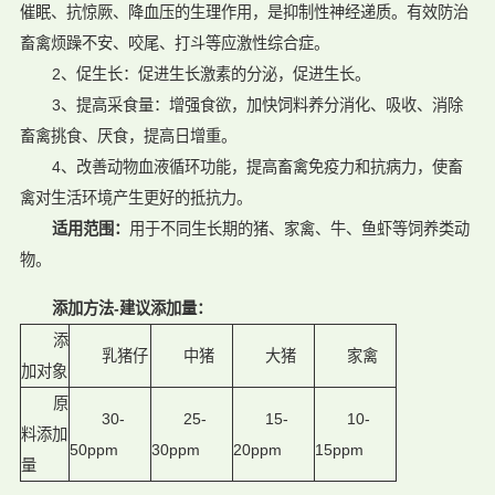
催眠、抗惊厥、降血压的生理作用，是抑制性神经递质。有效防治
畜禽烦躁不安、咬尾、打斗等应激性综合症。
2、促生长：促进生长激素的分泌，促进生长。
3、提高采食量：增强食欲，加快饲料养分消化、吸收、消除
畜禽挑食、厌食，提高日增重。
4、改善动物血液循环功能，提高畜禽免疫力和抗病力，使畜
禽对生活环境产生更好的抵抗力。
适用范围：
用于不同生长期的猪、家禽、牛、鱼虾等饲养类动
物。
添加方法-
建议添加量：
添
乳猪仔
中猪
大猪
家禽
加对象
原
30-
25-
15-
10-
料添加
50ppm
30ppm
20ppm
15ppm
量