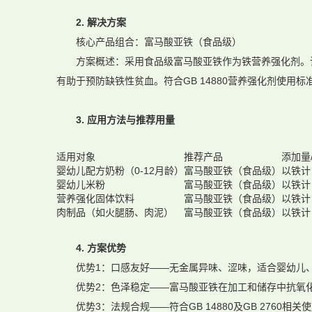
2. 解决方案
核心产品组合：富马酸亚铁（食品级）
方案概述：采用食品级富马酸亚铁作为铁营养强化剂。
有助于预防缺铁性贫血。符合GB 14880营养强化剂使用标
3. 应用方法与推荐用量
适用对象
推荐产品
添加量
婴幼儿配方奶粉（0-12月龄）
富马酸亚铁（食品级）
以铁计：
婴幼儿米粉
富马酸亚铁（食品级）
以铁计：
营养强化固体饮料
富马酸亚铁（食品级）
以铁计
肉制品（如火腿肠、肉泥）
富马酸亚铁（食品级）
以铁计
4. 方案优势
优势1：口感友好——无金属异味、涩味，适合婴幼儿
优势2：色泽稳定——富马酸亚铁在加工和储存中抗氧
优势3：法规合规——符合GB 14880及GB 2760