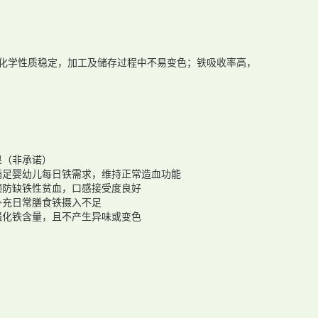
化学性质稳定，加工及储存过程中不易变色；铁吸收率高，
果（非承诺）
满足婴幼儿每日铁需求，维持正常造血功能
预防缺铁性贫血，口感接受度良好
补充日常膳食铁摄入不足
强化铁含量，且不产生异味或变色