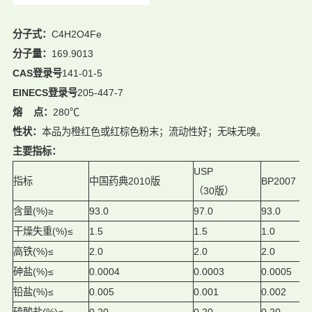
分子式：
C4H2O4Fe
分子量：
169.9013
CAS登录号
141-01-5
EINECS登录号
205-447-7
熔 点：
280℃
性状：
本品为橙红色或红棕色粉末；流动性好；无味无嗅。
主要指标：
USP
指标
中国药典2010版
BP2007
（30版）
含量(%)≥
93.0
97.0
93.0
干燥失重(%)≤
1.5
1.5
1.0
高铁(%)≤
2.0
2.0
2.0
砷盐(%)≤
0.0004
0.0003
0.0005
铅盐(%)≤
0.005
0.001
0.002