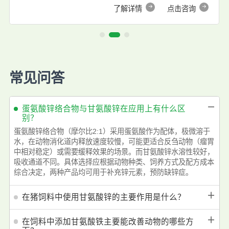
了解详情
点击咨询
常见问答
－
蛋氨酸锌络合物与甘氨酸锌在应用上有什么区
别？
蛋氨酸锌络合物（摩尔比2:1）采用蛋氨酸作为配体，极微溶于
水，在动物消化道内释放速度较慢，可能更适合反刍动物（瘤胃
中相对稳定）或需要缓释效果的场景。而甘氨酸锌水溶性较好，
吸收通道不同。具体选择应根据动物种类、饲养方式及配方成本
综合决定，两种产品均可用于补充锌元素，预防缺锌症。
＋
在猪饲料中使用甘氨酸锌的主要作用是什么？
＋
在饲料中添加甘氨酸铁主要能改善动物的哪些方