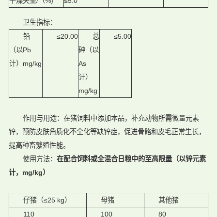
干燥失重/（%)
≤5.0
卫生指标：
铅
≤20.00
总
≤5.00
（以Pb
砷
（以
计）mg/kg
As
计）
mg/kg
作用与用途：在猪饲料中添加本品，补充动物所需微量元素
锌，预防皮肤角质化不全化等缺锌症，促进骨骼和皮毛正常生长，
提高种畜繁殖性能。
使用方法：
在配合饲料或全混合日粮中的至高限量（以
锌
元素
计，
mg/kg
）
仔猪（≤25 kg）
母猪
其他猪
110
100
80