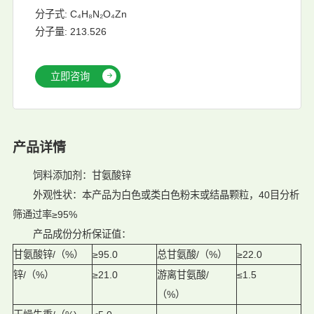
分子式: ‌C₄H₈N₂O₄Zn
分子量: 213.526
立即咨询
产品详情
饲料添加剂：甘氨酸锌
外观性状：本产品为白色或类白色粉末或结晶颗粒，40目分析
筛通过率≥95%
产品成份分析保证值：
甘氨酸锌/（%）
≥95.0
总甘氨酸/（%）
≥22.0
锌/（%）
≥21.0
游离甘氨酸/
≤1.5
（%）